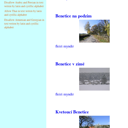
Disallow Arabic and Persian in text
writen by latin and cyrillic alphabet
Allow Thai in text writen by latin
Benetice na podzim
and cyrillic alphabet
Disallow Armenian and Georgian in
text writen by latin and cyrillic
alphabet
fleiri myndir
Benetice v zimě
fleiri myndir
Kvetoucí Benetice