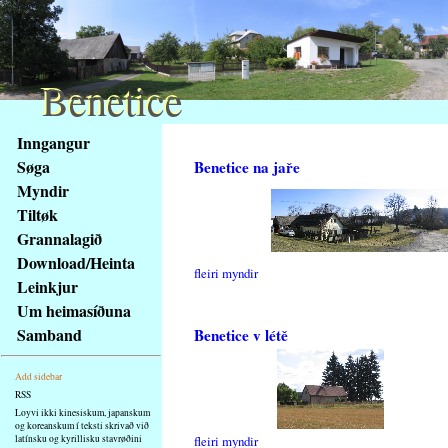
Benetice
Benetice
Na
Inngangur
obsah
Søga
Benetice na jaře
stránky
Myndir
Klávesové
Tiltøk
zkratky
na
Grannalagið
tomto
Download/Heinta
fleiri myndir
webu
Leinkjur
-
Um heimasíðuna
základní
Samband
Benetice v létě
Hlavní
strana
Add sidebar
RSS
Loyvi ikki kinesiskum, japanskum
og koreanskum í teksti skrivað við
latínsku og kyrillisku stavrøðini
fleiri myndir