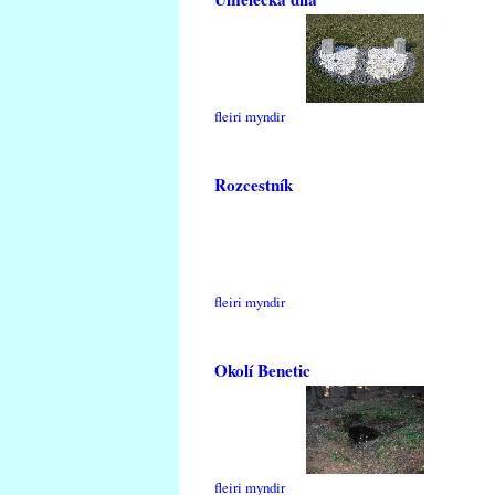
fleiri myndir
Rozcestník
fleiri myndir
Okolí Benetic
fleiri myndir