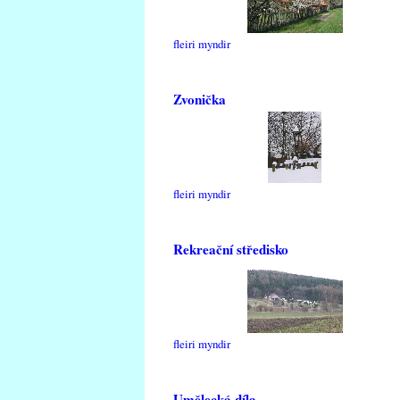
fleiri myndir
Zvonička
fleiri myndir
Rekreační středisko
fleiri myndir
Umělecká díla