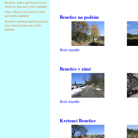
Disallow Arabic and Persian in text
writen by latin and cyrillic alphabet
Allow Thai in text writen by latin
Benetice na podzim
and cyrillic alphabet
Disallow Armenian and Georgian in
text writen by latin and cyrillic
alphabet
fleiri myndir
Benetice v zimě
fleiri myndir
Kvetoucí Benetice