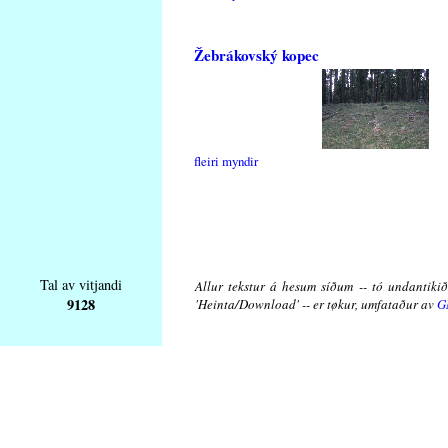
Žebrákovský kopec
fleiri myndir
Tal av vitjandi
Allur tekstur á hesum síðum -- tó undantikið 
9128
'Heinta/Download' -- er tøkur, umfataður av
G