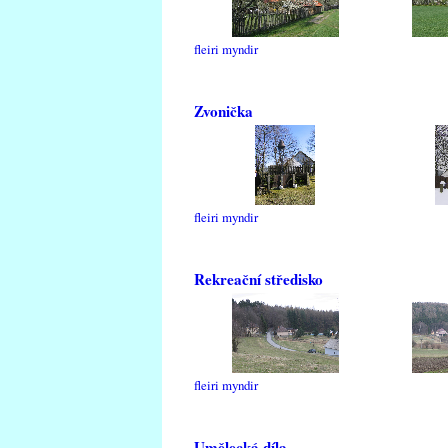
fleiri myndir
Zvonička
fleiri myndir
Rekreační středisko
fleiri myndir
Umělecká díla