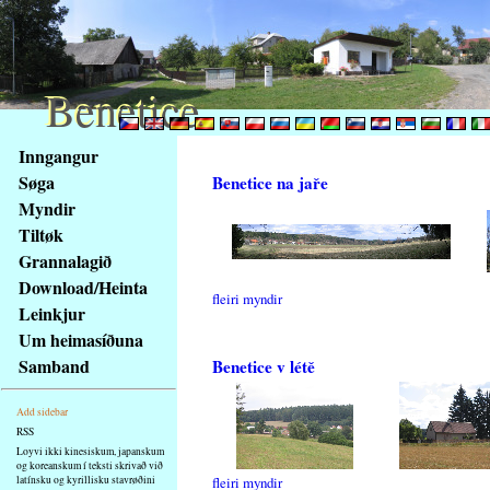
Benetice
Benetice
Na
Inngangur
obsah
Søga
Benetice na jaře
stránky
Myndir
Klávesové
Tiltøk
zkratky
na
Grannalagið
tomto
Download/Heinta
fleiri myndir
webu
Leinkjur
-
Um heimasíðuna
základní
Samband
Benetice v létě
Hlavní
strana
Add sidebar
RSS
Loyvi ikki kinesiskum, japanskum
og koreanskum í teksti skrivað við
latínsku og kyrillisku stavrøðini
fleiri myndir