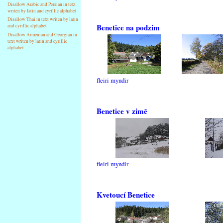
Disallow Arabic and Persian in text
writen by latin and cyrillic alphabet
Disallow Thai in text writen by latin
Benetice na podzim
and cyrillic alphabet
Disallow Armenian and Georgian in
text writen by latin and cyrillic
alphabet
fleiri myndir
Benetice v zimě
fleiri myndir
Kvetoucí Benetice