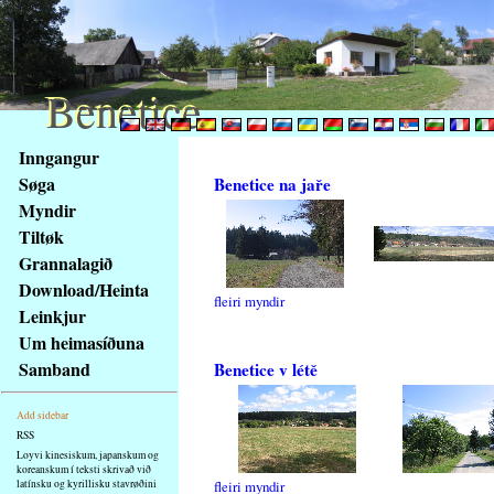
Benetice
Benetice
Na
Inngangur
obsah
Søga
Benetice na jaře
stránky
Myndir
Klávesové
Tiltøk
zkratky
na
Grannalagið
tomto
Download/Heinta
fleiri myndir
webu
Leinkjur
-
Um heimasíðuna
základní
Samband
Benetice v létě
Hlavní
strana
Add sidebar
RSS
Loyvi kinesiskum, japanskum og
koreanskum í teksti skrivað við
latínsku og kyrillisku stavrøðini
fleiri myndir