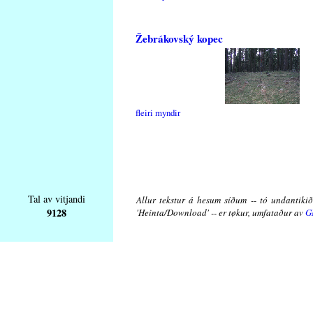
Žebrákovský kopec
fleiri myndir
Tal av vitjandi
Allur tekstur á hesum síðum -- tó undantikið 
9128
'Heinta/Download' -- er tøkur, umfataður av
G