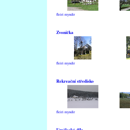
fleiri myndir
Zvonička
fleiri myndir
Rekreační středisko
fleiri myndir
Umělecká díla