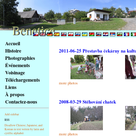
Benetice
Benetice
Na
Accueil
obsah
Histoire
2011-06-25 Přestavba čekárny na kult
stránky
Photographies
Klávesové
Événements
zkratky
na
Voisinage
tomto
Téléchargements
more photos
webu
Liens
-
À propos
základní
Contactez-nous
2008-03-29 Stěhování chatek
Hlavní
strana
Add sidebar
RSS
Disallow Chinese, Japanese, and
Korean in text writen by latin and
cyrillic alphabet
more photos