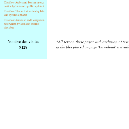
Disallow Arabic and Persian in text
writen by latin and cyrillic alphabet
Disallow Thai in text writen by latin
and cyrillic alphabet
Disallow Armenian and Georgian in
text writen by latin and cyrillic
alphabet
Nombre des visites
*All text on these pages with exclusion of tex
9128
in the files placed on page 'Download' is avai