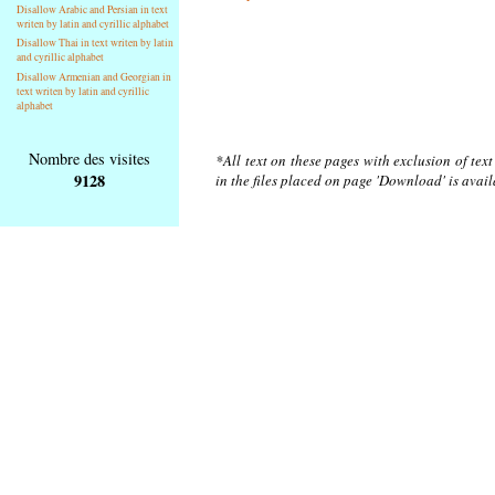
Disallow Arabic and Persian in text
writen by latin and cyrillic alphabet
Disallow Thai in text writen by latin
and cyrillic alphabet
Disallow Armenian and Georgian in
text writen by latin and cyrillic
alphabet
Nombre des visites
*All text on these pages with exclusion of tex
9128
in the files placed on page 'Download' is avai