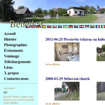
Benetice
Benetice
Na
Accueil
obsah
Histoire
2011-06-25 Přestavba čekárny na kult
stránky
Photographies
Klávesové
Événements
zkratky
na
Voisinage
tomto
Téléchargements
more photos
webu
Liens
-
À propos
základní
Contactez-nous
2008-03-29 Stěhování chatek
Hlavní
strana
Add sidebar
RSS
Disallow Chinese, Japanese, and
Korean in text writen by latin and
cyrillic alphabet
more photos