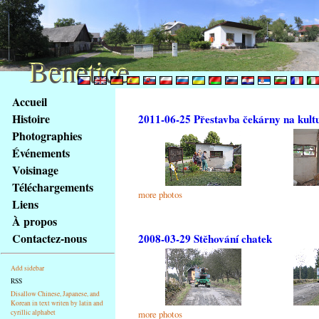
Benetice
Benetice
Na
Accueil
obsah
Histoire
2011-06-25 Přestavba čekárny na kult
stránky
Photographies
Klávesové
Événements
zkratky
na
Voisinage
tomto
Téléchargements
more photos
webu
Liens
-
À propos
základní
Contactez-nous
2008-03-29 Stěhování chatek
Hlavní
strana
Add sidebar
RSS
Disallow Chinese, Japanese, and
Korean in text writen by latin and
cyrillic alphabet
more photos