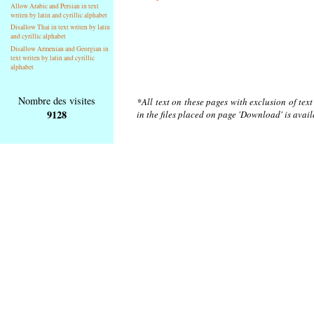
Allow Arabic and Persian in text
writen by latin and cyrillic alphabet
Disallow Thai in text writen by latin
and cyrillic alphabet
Disallow Armenian and Georgian in
text writen by latin and cyrillic
alphabet
Nombre des visites
*All text on these pages with exclusion of tex
9128
in the files placed on page 'Download' is avai