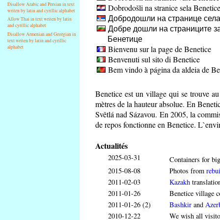
Disallow Arabic and Persian in text
Dobrodošli na stranice sela Benetic
writen by latin and cyrillic alphabet
Добродошли на странице села
Allow Thai in text writen by latin
and cyrillic alphabet
Добре дошли на страниците за
Disallow Armenian and Georgian in
Бенетице
text writen by latin and cyrillic
Bienvenu sur la page de Benetice
alphabet
Benvenuti sul sito di Benetice
Bem vindo à página da aldeia de Be
Benetice est un village qui se trouve a
mètres de la hauteur absolue. En Benetice
Světlá nad Sázavou. En 2005, la commis
de repos fonctionne en Benetice. L`envir
Actualités
2025-03-31
Containers for big
2015-08-08
Photos from
rebui
2011-02-03
Kazakh
translatio
2011-01-26
Benetice village c
2011-01-26 (2)
Bashkir
and
Azerb
2010-12-22
We wish all visit