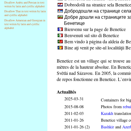
Disallow Arabic and Persian in text
Dobrodošli na stranice sela Benetic
writen by latin and cyrillic alphabet
Добродошли на странице села
Disallow Thai in text writen by latin
and cyrillic alphabet
Добре дошли на страниците за
Disallow Armenian and Georgian in
Бенетице
text writen by latin and cyrillic
Bienvenu sur la page de Benetice
alphabet
Benvenuti sul sito di Benetice
Bem vindo à página da aldeia de Be
Bine aţi venit pe site-ul localităţii B
Benetice est un village qui se trouve a
mètres de la hauteur absolue. En Benetice
Světlá nad Sázavou. En 2005, la commis
de repos fonctionne en Benetice. L`envir
Actualités
2025-03-31
Containers for big
2015-08-08
Photos from
rebui
2011-02-03
Kazakh
translatio
2011-01-26
Benetice village c
2011-01-26 (2)
Bashkir
and
Azerb