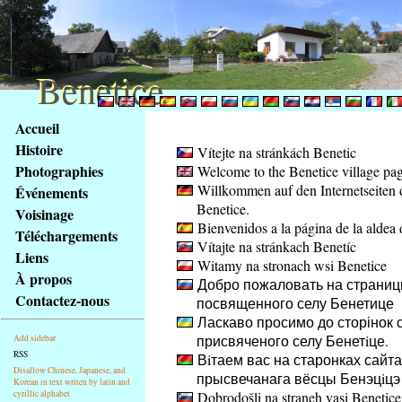
Benetice
Benetice
Na
Accueil
obsah
Histoire
Vítejte na stránkách Benetic
stránky
Photographies
Welcome to the Benetice village pa
Klávesové
Willkommen auf den Internetseiten 
Événements
zkratky
Benetice.
na
Voisinage
Bienvenidos a la página de la aldea 
tomto
Téléchargements
Vítajte na stránkach Benetíc
webu
Liens
Witamy na stronach wsi Benetice
-
À propos
Добро пожаловать на страниц
základní
Contactez-nous
посвященного селу Бенетице
Hlavní
Ласкаво просимо до сторінок с
strana
присвяченого селу Бенетiце.
Add sidebar
RSS
Вiтаем вас на старонках сайта
Disallow Chinese, Japanese, and
прысвечанага вёсцы Бенэцiцэ
Korean in text writen by latin and
cyrillic alphabet
Dobrodošli na straneh vasi Benetice