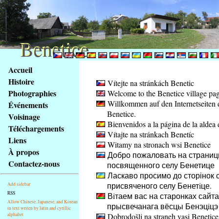
Benetice
Benetice
Na
Accueil
obsah
Histoire
Vítejte na stránkách Benetic
stránky
Photographies
Welcome to the Benetice village pa
Klávesové
Willkommen auf den Internetseiten 
Événements
zkratky
Benetice.
na
Voisinage
Bienvenidos a la página de la aldea 
tomto
Téléchargements
Vítajte na stránkach Benetíc
webu
Liens
Witamy na stronach wsi Benetice
-
À propos
Добро пожаловать на страниц
základní
Contactez-nous
посвященного селу Бенетице
Hlavní
Ласкаво просимо до сторінок с
strana
присвяченого селу Бенетiце.
Add sidebar
RSS
Вiтаем вас на старонках сайта
Allow Chinese, Japanese, and Korean
прысвечанага вёсцы Бенэцiцэ
in text writen by latin and cyrillic
alphabet
Dobrodošli na straneh vasi Benetice