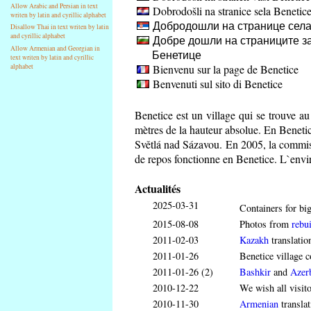
Allow Arabic and Persian in text
Dobrodošli na stranice sela Benetic
writen by latin and cyrillic alphabet
Добродошли на странице села
Disallow Thai in text writen by latin
and cyrillic alphabet
Добре дошли на страниците за
Allow Armenian and Georgian in
Бенетице
text writen by latin and cyrillic
Bienvenu sur la page de Benetice
alphabet
Benvenuti sul sito di Benetice
Benetice est un village qui se trouve a
mètres de la hauteur absolue. En Benetice
Světlá nad Sázavou. En 2005, la commis
de repos fonctionne en Benetice. L`envir
Actualités
2025-03-31
Containers for big
2015-08-08
Photos from
rebui
2011-02-03
Kazakh
translatio
2011-01-26
Benetice village c
2011-01-26 (2)
Bashkir
and
Azerb
2010-12-22
We wish all visit
2010-11-30
Armenian
translat