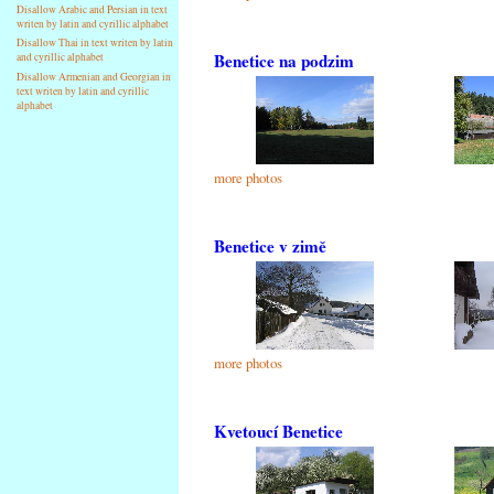
Disallow Arabic and Persian in text
writen by latin and cyrillic alphabet
Disallow Thai in text writen by latin
Benetice na podzim
and cyrillic alphabet
Disallow Armenian and Georgian in
text writen by latin and cyrillic
alphabet
more photos
Benetice v zimě
more photos
Kvetoucí Benetice