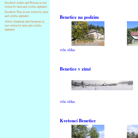
Disallow Arabic and Persian in text
writen by latin and cyrillic alphabet
Disallow Thai in text writen by latin
Benetice na podzim
and cyrillic alphabet
Allow Armenian and Georgian in
text writen by latin and cyrillic
alphabet
više slika
Benetice v zimě
više slika
Kvetoucí Benetice