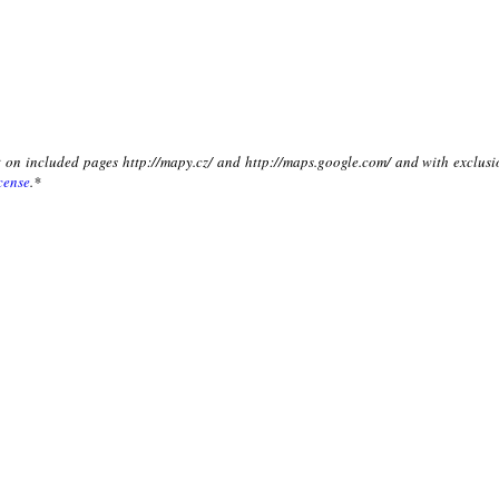
xt on included pages http://mapy.cz/ and http://maps.google.com/ and with exclusi
cense
.*