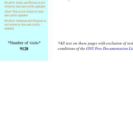
Disallow Arabic and Persian in text
writen by latin and cyrillic alphabet
Allow Thai in text writen by latin
and cyrillic alphabet
Disallow Armenian and Georgian in
text writen by latin and cyrillic
alphabet
*Number of visits*
*All text on these pages with exclusion of te
9128
conditions of the
GNU Free Documentation Li