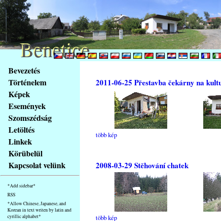
Benetice
Benetice
Na
Bevezetés
obsah
Történelem
2011-06-25 Přestavba čekárny na kult
stránky
Képek
Klávesové
Események
zkratky
na
Szomszédság
tomto
Letöltés
több kép
webu
Linkek
-
Körübelül
základní
Kapcsolat velünk
2008-03-29 Stěhování chatek
Hlavní
strana
*Add sidebar*
RSS
*Allow Chinese, Japanese, and
Korean in text writen by latin and
cyrillic alphabet*
több kép