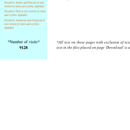
Disallow Arabic and Persian in text
writen by latin and cyrillic alphabet
Disallow Thai in text writen by latin
and cyrillic alphabet
Disallow Armenian and Georgian in
text writen by latin and cyrillic
alphabet
*Number of visits*
*All text on these pages with exclusion of te
9128
text in the files placed on page 'Download' is 