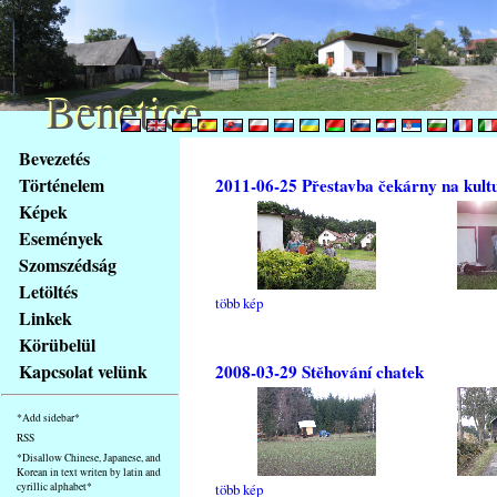
Benetice
Benetice
Na
Bevezetés
obsah
Történelem
2011-06-25 Přestavba čekárny na kult
stránky
Képek
Klávesové
Események
zkratky
na
Szomszédság
tomto
Letöltés
több kép
webu
Linkek
-
Körübelül
základní
Kapcsolat velünk
2008-03-29 Stěhování chatek
Hlavní
strana
*Add sidebar*
RSS
*Disallow Chinese, Japanese, and
Korean in text writen by latin and
cyrillic alphabet*
több kép