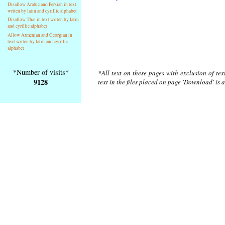
Disallow Arabic and Persian in text
writen by latin and cyrillic alphabet
Disallow Thai in text writen by latin
and cyrillic alphabet
Allow Armenian and Georgian in
text writen by latin and cyrillic
alphabet
*Number of visits*
*All text on these pages with exclusion of te
9128
text in the files placed on page 'Download' is 