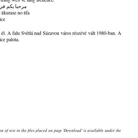
مرحبا بكم في
ɛkurase no ɛfa
ice
él. A falu Světlá nad Sázavou város részévé vált 1980-ban. A
ce palota.
on of text in the files placed on page 'Download' is available under the