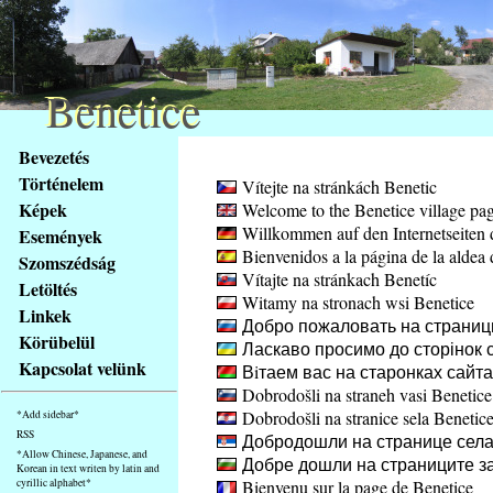
Benetice
Benetice
Na
Bevezetés
obsah
Történelem
Vítejte na stránkách Benetic
stránky
Képek
Welcome to the Benetice village pa
Klávesové
Willkommen auf den Internetseiten 
Események
zkratky
Bienvenidos a la página de la aldea 
na
Szomszédság
Vítajte na stránkach Benetíc
tomto
Letöltés
Witamy na stronach wsi Benetice
webu
Linkek
Добро пожаловать на страниц
-
Körübelül
Ласкаво просимо до сторінок с
základní
Kapcsolat velünk
Вiтаем вас на старонках сайт
Hlavní
Dobrodošli na straneh vasi Benetice
strana
Dobrodošli na stranice sela Benetic
*Add sidebar*
RSS
Добродошли на странице села
*Allow Chinese, Japanese, and
Добре дошли на страниците за
Korean in text writen by latin and
cyrillic alphabet*
Bienvenu sur la page de Benetice