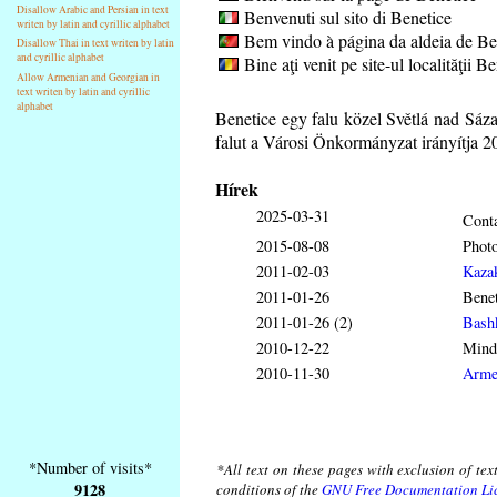
Disallow Arabic and Persian in text
Benvenuti sul sito di Benetice
writen by latin and cyrillic alphabet
Bem vindo à página da aldeia de Be
Disallow Thai in text writen by latin
and cyrillic alphabet
Bine aţi venit pe site-ul localităţii B
Allow Armenian and Georgian in
text writen by latin and cyrillic
alphabet
Benetice egy falu közel Světlá nad Sáz
falut a Városi Önkormányzat irányítja 
Hírek
2025-03-31
Conta
2015-08-08
Phot
2011-02-03
Kaza
2011-01-26
Benet
2011-01-26 (2)
Bash
2010-12-22
Mind
2010-11-30
Arme
*Number of visits*
*All text on these pages with exclusion of te
9128
conditions of the
GNU Free Documentation Li