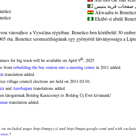
 صفحات قرية بنتيس
netice
Akwaaba to Benetice 
enetice
Ekábò sí abúlẹ́
Benet
avou városához a Vysočina régióban. Benetice-ben körübelül 30 ember 
2005 óta. Benetice szomszédságának egy gyönyörű látványossága a Lipni
th
iners for big trash will be available on April 9
, 2025
os from
rebuilding the bus station into a meeting center
in 2011 added.
kh
translation added.
ice village council elections are held on 2011-02-01.
kir
and
Azerbaijani
translations added.
en látogatónak Boldog Karácsonyt és Boldog Új Évet kívánunk!
nian
translation added.
xt on included pages http://mapy.cz/ and http://maps.google.com/ and with exclusi
cense
.*