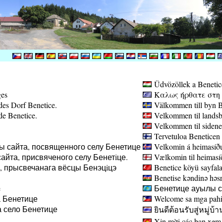
Üdvözöllek a Benetic
ges
Καλως ήρθατε στη σ
des Dorf Benetice.
Välkommen till byn B
de Benetice.
Velkommen til landsb
Velkommen til sidene
Tervetuloa Beneticen 
ы сайта, посвященного селу Бенетице
Velkomin á heimasíðu
айта, присвяченого селу Бенетiце.
Vælkomin til heimasíð
а, прысвечанага вёсцы Бенэцiцэ
Benetice köyü sayfala
Benetise kəndinə həsr 
e
Бенетице ауылы са
 Бенетице
Welcome sa mga pahin
 село Бенетице
ยินดีต้อนรับสู่หมู่บ้า
Xin mời các bạn xem 