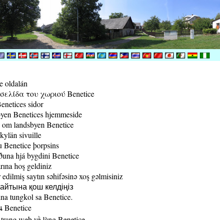
e oldalán
ελίδα του χωριού Benetice
enetices sidor
yen Benetices hjemmeside
 om landsbyen Benetice
kylän sivuille
 Benetice þorpsins
una hjá bygdini Benetice
rına hoş geldiniz
edilmiş saytın səhifəsinə xoş gəlmisiniz
йтына қош келдіңіз
a tungkol sa Benetice.
น Benetice
trang web về làng Benetice.