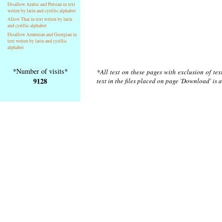
Disallow Arabic and Persian in text
writen by latin and cyrillic alphabet
Allow Thai in text writen by latin
and cyrillic alphabet
Disallow Armenian and Georgian in
text writen by latin and cyrillic
alphabet
*Number of visits*
*All text on these pages with exclusion of te
9128
text in the files placed on page 'Download' is 