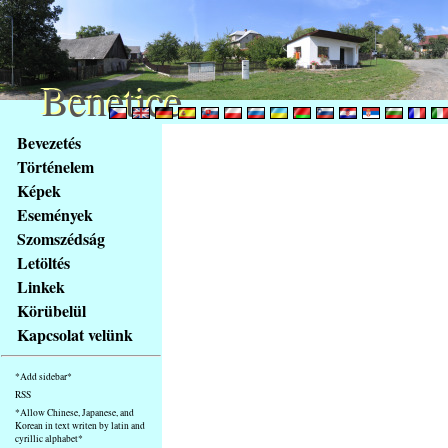
Benetice
Benetice
Na
Bevezetés
obsah
Történelem
stránky
Képek
Klávesové
Események
zkratky
na
Szomszédság
tomto
Letöltés
webu
Linkek
-
Körübelül
základní
Kapcsolat velünk
Hlavní
strana
*Add sidebar*
RSS
*Allow Chinese, Japanese, and
Korean in text writen by latin and
cyrillic alphabet*