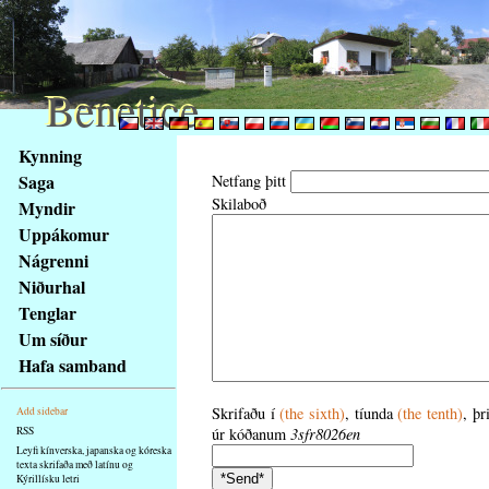
Benetice
Benetice
Na
Kynning
obsah
Saga
Netfang þitt
stránky
Skilaboð
Myndir
Klávesové
Uppákomur
zkratky
na
Nágrenni
tomto
Niðurhal
webu
Tenglar
-
Um síður
základní
Hafa samband
Hlavní
strana
Skrifaðu í
(the sixth)
, tíunda
(the tenth)
, þr
Add sidebar
RSS
úr kóðanum
3sfr8026en
Leyfi kínverska, japanska og kóreska
texta skrifaða með latínu og
Kýrillísku letri