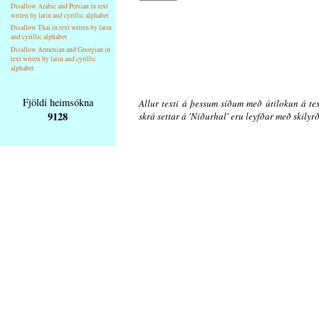
Disallow Arabic and Persian in text
writen by latin and cyrillic alphabet
Disallow Thai in text writen by latin
and cyrillic alphabet
Disallow Armenian and Georgian in
text writen by latin and cyrillic
alphabet
Fjöldi heimsókna
Allur texti á þessum síðum með útilokun á tex
9128
skrá settar á 'Niðurhal' eru leyfðar með skily