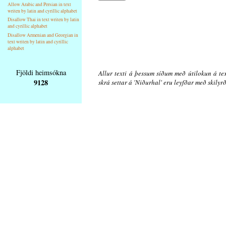
Allow Arabic and Persian in text
writen by latin and cyrillic alphabet
Disallow Thai in text writen by latin
and cyrillic alphabet
Disallow Armenian and Georgian in
text writen by latin and cyrillic
alphabet
Fjöldi heimsókna
Allur texti á þessum síðum með útilokun á tex
9128
skrá settar á 'Niðurhal' eru leyfðar með skily