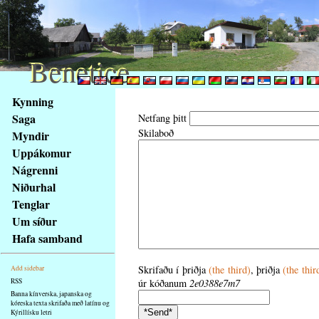
Benetice
Benetice
Na
Kynning
obsah
Saga
Netfang þitt
stránky
Skilaboð
Myndir
Klávesové
Uppákomur
zkratky
na
Nágrenni
tomto
Niðurhal
webu
Tenglar
-
Um síður
základní
Hafa samband
Hlavní
strana
Skrifaðu í þriðja
(the third)
, þriðja
(the thir
Add sidebar
RSS
úr kóðanum
2e0388e7m7
Banna kínverska, japanska og
kóreska texta skrifaða með latínu og
Kýrillísku letri