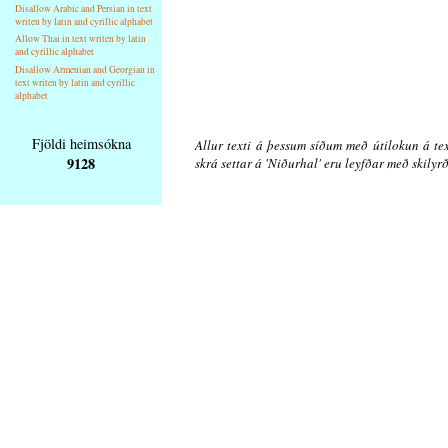
Disallow Arabic and Persian in text
writen by latin and cyrillic alphabet
Allow Thai in text writen by latin
and cyrillic alphabet
Disallow Armenian and Georgian in
text writen by latin and cyrillic
alphabet
Fjöldi heimsókna
Allur texti á þessum síðum með útilokun á tex
9128
skrá settar á 'Niðurhal' eru leyfðar með skily