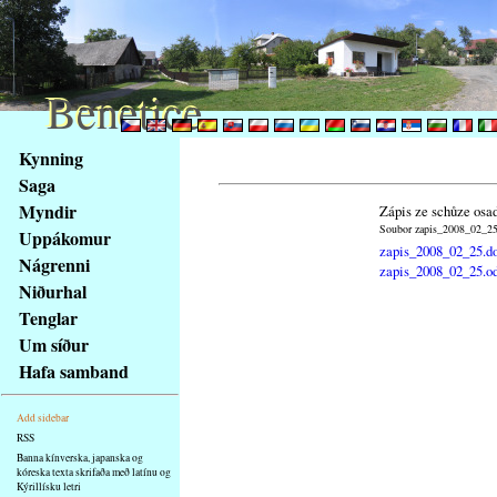
Benetice
Benetice
Na
Kynning
obsah
Saga
stránky
Myndir
Zápis ze schůze osa
Klávesové
Soubor zapis_2008_02_25.
Uppákomur
zkratky
zapis_2008_02_25.d
na
Nágrenni
zapis_2008_02_25.o
tomto
Niðurhal
webu
Tenglar
-
Um síður
základní
Hafa samband
Hlavní
strana
Add sidebar
RSS
Banna kínverska, japanska og
kóreska texta skrifaða með latínu og
Kýrillísku letri