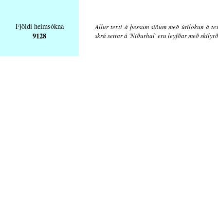
Fjöldi heimsókna
Allur texti á þessum síðum með útilokun á tex
9128
skrá settar á 'Niðurhal' eru leyfðar með skily