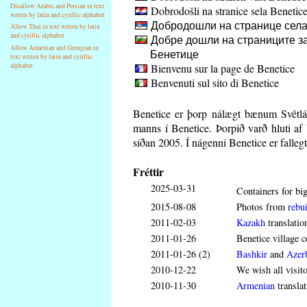
Disallow Arabic and Persian in text
Dobrodošli na stranice sela Benetic
writen by latin and cyrillic alphabet
Добродошли на странице села
Allow Thai in text writen by latin
and cyrillic alphabet
Добре дошли на страниците за
Allow Armenian and Georgian in
Бенетице
text writen by latin and cyrillic
Bienvenu sur la page de Benetice
alphabet
Benvenuti sul sito di Benetice
Benetice er þorp nálægt bænum Světl
manns í Benetice. Þorpið varð hluti af
síðan 2005. Í nágenni Benetice er fallegt
Fréttir
2025-03-31
Containers for big
2015-08-08
Photos from
rebui
2011-02-03
Kazakh
translatio
2011-01-26
Benetice village c
2011-01-26 (2)
Bashkir
and
Azerb
2010-12-22
We wish all visit
2010-11-30
Armenian
translat