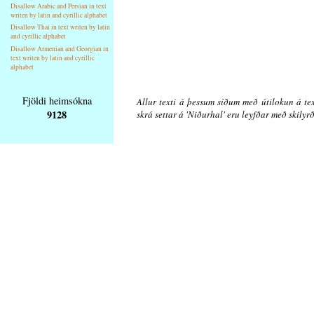
Disallow Arabic and Persian in text
writen by latin and cyrillic alphabet
Disallow Thai in text writen by latin
and cyrillic alphabet
Disallow Armenian and Georgian in
text writen by latin and cyrillic
alphabet
Fjöldi heimsókna
Allur texti á þessum síðum með útilokun á tex
9128
skrá settar á 'Niðurhal' eru leyfðar með skily