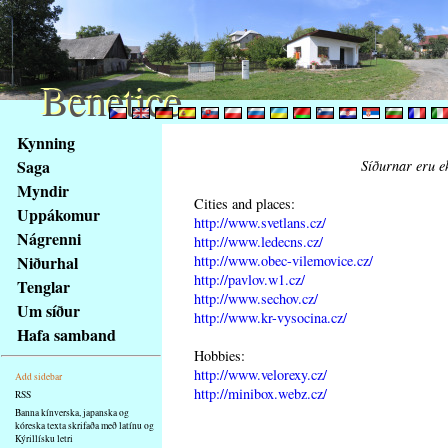
Benetice
Benetice
Na
Kynning
obsah
Saga
Síðurnar eru ek
stránky
Myndir
Klávesové
Cities and places:
Uppákomur
zkratky
http://www.svetlans.cz/
na
Nágrenni
http://www.ledecns.cz/
tomto
http://www.obec-vilemovice.cz/
Niðurhal
webu
http://pavlov.w1.cz/
Tenglar
http://www.sechov.cz/
-
Um síður
http://www.kr-vysocina.cz/
základní
Hafa samband
Hlavní
Hobbies:
strana
http://www.velorexy.cz/
Add sidebar
http://minibox.webz.cz/
RSS
Banna kínverska, japanska og
kóreska texta skrifaða með latínu og
Kýrillísku letri