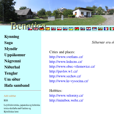
Benetice
Benetice
Na
Kynning
obsah
Saga
Síðurnar eru ek
stránky
Myndir
Klávesové
Cities and places:
Uppákomur
zkratky
http://www.svetlans.cz/
na
Nágrenni
http://www.ledecns.cz/
tomto
http://www.obec-vilemovice.cz/
Niðurhal
webu
http://pavlov.w1.cz/
Tenglar
http://www.sechov.cz/
-
Um síður
http://www.kr-vysocina.cz/
základní
Hafa samband
Hlavní
Hobbies:
strana
http://www.velorexy.cz/
Add sidebar
http://minibox.webz.cz/
RSS
Leyfi kínverska, japanska og kóreska
texta skrifaða með latínu og
Kýrillísku letri