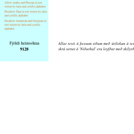
Allow Arabic and Persian in text
writen by latin and cyrillic alphabet
Disallow Thai in text writen by latin
and cyrillic alphabet
Disallow Armenian and Georgian in
text writen by latin and cyrillic
alphabet
Fjöldi heimsókna
Allur texti á þessum síðum með útilokun á tex
9128
skrá settar á 'Niðurhal' eru leyfðar með skily