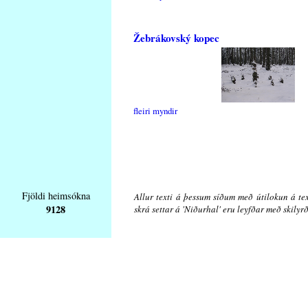
Žebrákovský kopec
fleiri myndir
Fjöldi heimsókna
Allur texti á þessum síðum með útilokun á tex
9128
skrá settar á 'Niðurhal' eru leyfðar með skily