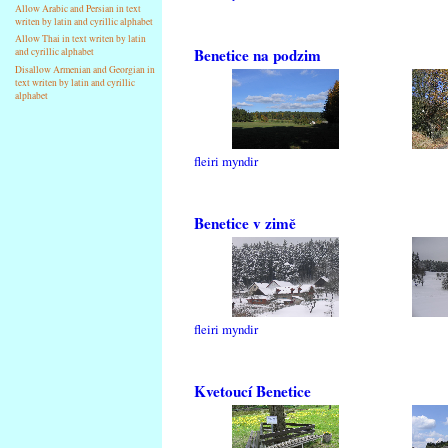
Allow Arabic and Persian in text
writen by latin and cyrillic alphabet
Allow Thai in text writen by latin
Benetice na podzim
and cyrillic alphabet
Disallow Armenian and Georgian in
text writen by latin and cyrillic
alphabet
fleiri myndir
Benetice v zimě
fleiri myndir
Kvetoucí Benetice