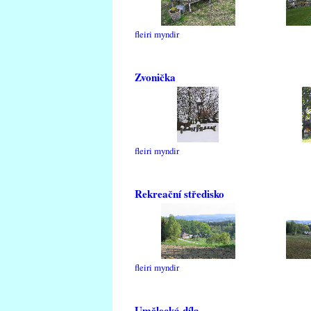
fleiri myndir
Zvonička
fleiri myndir
Rekreační středisko
fleiri myndir
Umělecká díla