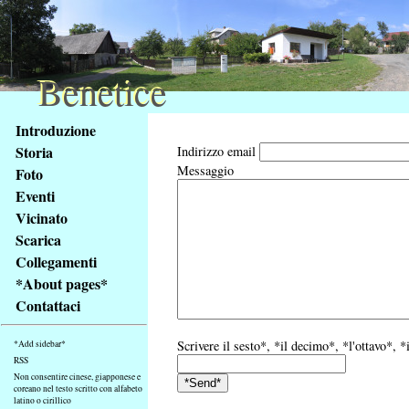
Benetice
Benetice
Na
Introduzione
obsah
Storia
Indirizzo email
stránky
Messaggio
Foto
Klávesové
Eventi
zkratky
na
Vicinato
tomto
Scarica
webu
Collegamenti
-
*About pages*
základní
Contattaci
Hlavní
strana
Scrivere il sesto*, *il decimo*, *l'ottavo*, 
*Add sidebar*
RSS
Non consentire cinese, giapponese e
coreano nel testo scritto con alfabeto
latino o cirillico