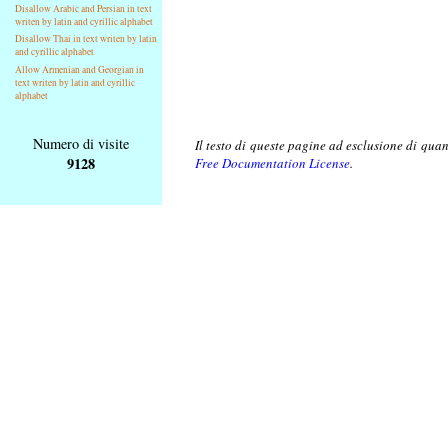
Disallow Arabic and Persian in text
writen by latin and cyrillic alphabet
Disallow Thai in text writen by latin
and cyrillic alphabet
Allow Armenian and Georgian in
text writen by latin and cyrillic
alphabet
Numero di visite
Il testo di queste pagine ad esclusione di qua
9128
Free Documentation License
.