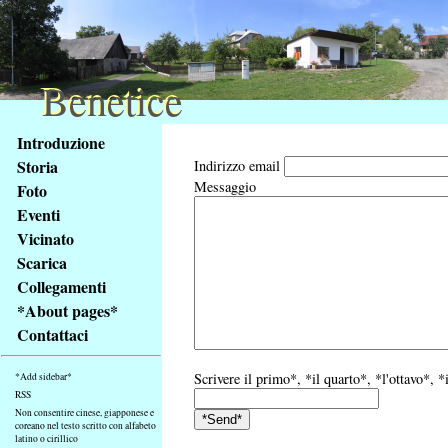
Benetice
Benetice
Na
Introduzione
obsah
Storia
Indirizzo email
stránky
Messaggio
Foto
Klávesové
Eventi
zkratky
na
Vicinato
tomto
Scarica
webu
Collegamenti
-
*About pages*
základní
Contattaci
Hlavní
strana
Scrivere il primo*, *il quarto*, *l'ottavo*, 
*Add sidebar*
RSS
Non consentire cinese, giapponese e
coreano nel testo scritto con alfabeto
latino o cirillico