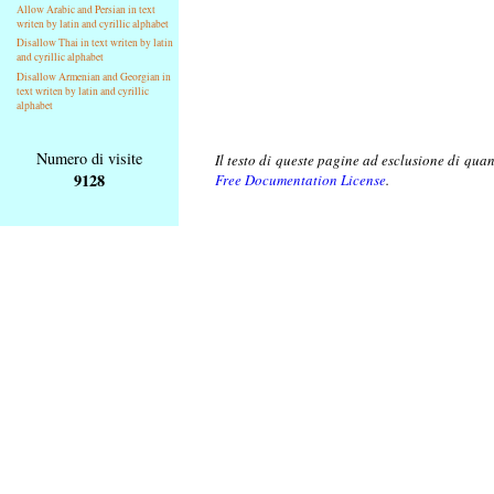
Allow Arabic and Persian in text
writen by latin and cyrillic alphabet
Disallow Thai in text writen by latin
and cyrillic alphabet
Disallow Armenian and Georgian in
text writen by latin and cyrillic
alphabet
Numero di visite
Il testo di queste pagine ad esclusione di qua
9128
Free Documentation License
.