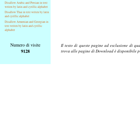
Disallow Arabic and Persian in text
writen by latin and cyrillic alphabet
Disallow Thai in text writen by latin
and cyrillic alphabet
Disallow Armenian and Georgian in
text writen by latin and cyrillic
alphabet
Numero di visite
Il testo di queste pagine ad esclusione di qu
9128
trova alle pagine di Download è disponibile 