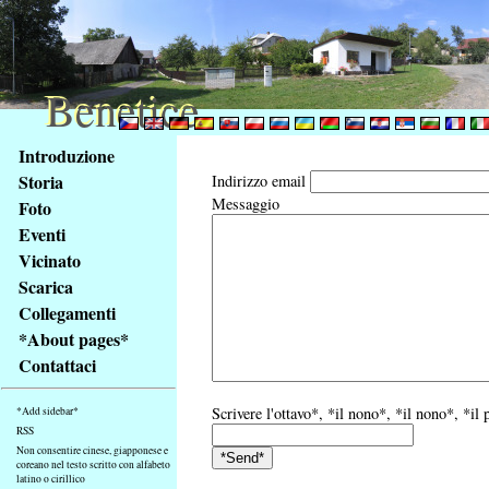
Benetice
Benetice
Na
Introduzione
obsah
Storia
Indirizzo email
stránky
Messaggio
Foto
Klávesové
Eventi
zkratky
na
Vicinato
tomto
Scarica
webu
Collegamenti
-
*About pages*
základní
Contattaci
Hlavní
strana
Scrivere l'ottavo*, *il nono*, *il nono*, *il 
*Add sidebar*
RSS
Non consentire cinese, giapponese e
coreano nel testo scritto con alfabeto
latino o cirillico