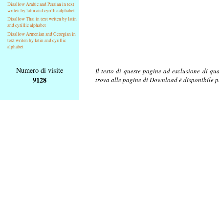
Disallow Arabic and Persian in text
writen by latin and cyrillic alphabet
Disallow Thai in text writen by latin
and cyrillic alphabet
Disallow Armenian and Georgian in
text writen by latin and cyrillic
alphabet
Numero di visite
Il testo di queste pagine ad esclusione di qu
9128
trova alle pagine di Download è disponibile 