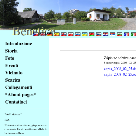
Benetice
Benetice
Na
Introduzione
obsah
Storia
stránky
Foto
Zápis ze schůze osa
Klávesové
Soubor zapis_2008_02_25.
Eventi
zkratky
zapis_2008_02_25.d
na
Vicinato
zapis_2008_02_25.o
tomto
Scarica
webu
Collegamenti
-
*About pages*
základní
Contattaci
Hlavní
strana
*Add sidebar*
RSS
Non consentire cinese, giapponese e
coreano nel testo scritto con alfabeto
latino o cirillico