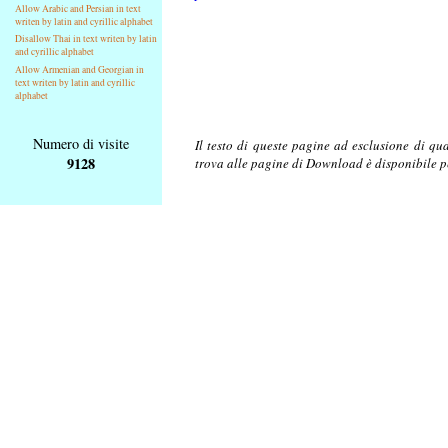
Allow Arabic and Persian in text
writen by latin and cyrillic alphabet
Disallow Thai in text writen by latin
and cyrillic alphabet
Allow Armenian and Georgian in
text writen by latin and cyrillic
alphabet
Numero di visite
Il testo di queste pagine ad esclusione di qu
9128
trova alle pagine di Download è disponibile 