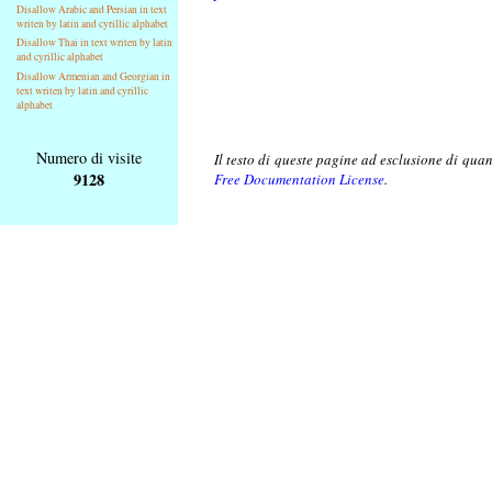
Disallow Arabic and Persian in text
writen by latin and cyrillic alphabet
Disallow Thai in text writen by latin
and cyrillic alphabet
Disallow Armenian and Georgian in
text writen by latin and cyrillic
alphabet
Numero di visite
Il testo di queste pagine ad esclusione di qua
9128
Free Documentation License
.