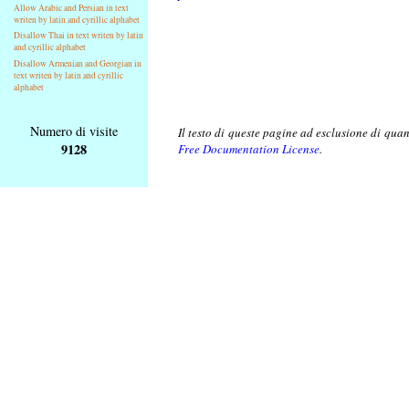
Allow Arabic and Persian in text
writen by latin and cyrillic alphabet
Disallow Thai in text writen by latin
and cyrillic alphabet
Disallow Armenian and Georgian in
text writen by latin and cyrillic
alphabet
Numero di visite
Il testo di queste pagine ad esclusione di qua
9128
Free Documentation License
.