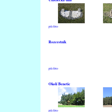
più foto
Rozcestník
più foto
Okolí Benetic
più foto