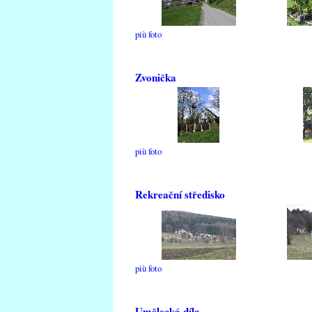
più foto
Zvonička
più foto
Rekreační středisko
più foto
Umělecká díla