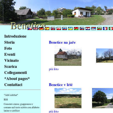
Benetice
Benetice
Na
Introduzione
obsah
Storia
Benetice na jaře
stránky
Foto
Klávesové
Eventi
zkratky
na
Vicinato
tomto
Scarica
più foto
webu
Collegamenti
-
*About pages*
základní
Contattaci
Benetice v létě
Hlavní
strana
*Add sidebar*
RSS
Consenti cinese, giapponese e
coreano nel testo scritto con alfabeto
latino o cirillico
più foto