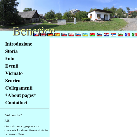
Benetice
Benetice
Na
Introduzione
obsah
Storia
stránky
Foto
Klávesové
Eventi
zkratky
na
Vicinato
tomto
Scarica
webu
Collegamenti
-
*About pages*
základní
Contattaci
Hlavní
strana
*Add sidebar*
RSS
Consenti cinese, giapponese e
coreano nel testo scritto con alfabeto
latino o cirillico