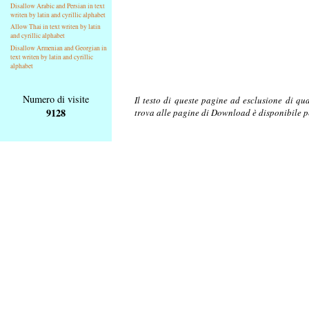
Disallow Arabic and Persian in text
writen by latin and cyrillic alphabet
Allow Thai in text writen by latin
and cyrillic alphabet
Disallow Armenian and Georgian in
text writen by latin and cyrillic
alphabet
Numero di visite
Il testo di queste pagine ad esclusione di qu
9128
trova alle pagine di Download è disponibile 