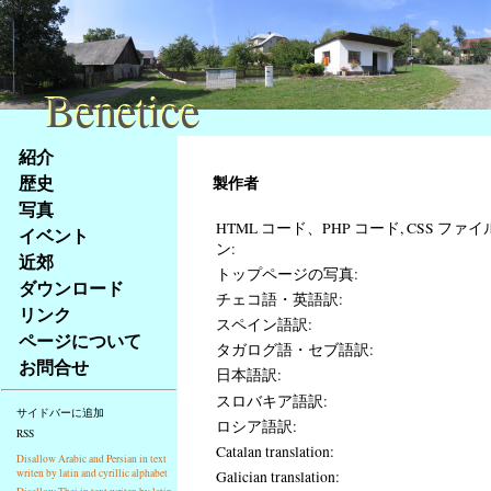
Benetice
Benetice
Na
紹介
obsah
歴史
製作者
stránky
写真
Klávesové
HTML コード、PHP コード, CSS ファイ
イベント
zkratky
ン:
na
近郊
トップページの写真:
tomto
ダウンロード
チェコ語・英語訳:
webu
リンク
スペイン語訳:
-
ページについて
タガログ語・セブ語訳:
základní
お問合せ
Hlavní
日本語訳:
strana
スロバキア語訳:
サイドバーに追加
ロシア語訳:
RSS
Catalan translation:
Disallow Arabic and Persian in text
writen by latin and cyrillic alphabet
Galician translation: