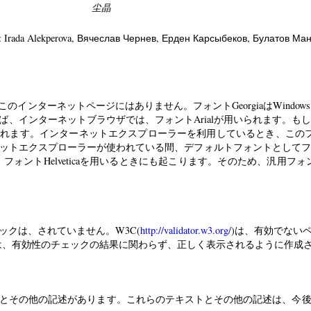
尘晶
: Irada Alekperova
, Вячеслав Чернев
, Ерден Карсыбеков
, Булатов Ма
caは、このインターネットページにはありません。フォントGeorgiaはWindow
、インターネットブラウザでは、フォントArialが用いられます。もし
が用いられます。インターネットエクスプローラーを利用しているとき、この
ットエクスプローラーが使われている間、デフォルトフォントとしてフォ
、フォントHelveticaを用いるときにも起こります。そのため、汎用フォントs
ックは、されていません。W3C(
http://validator.w3.org/
)は、有効でない
は、有効性のチェックの結果に関わらず、正しく表示されるように作成
とその他の記述があります。これらのテキストとその他の記述は、今