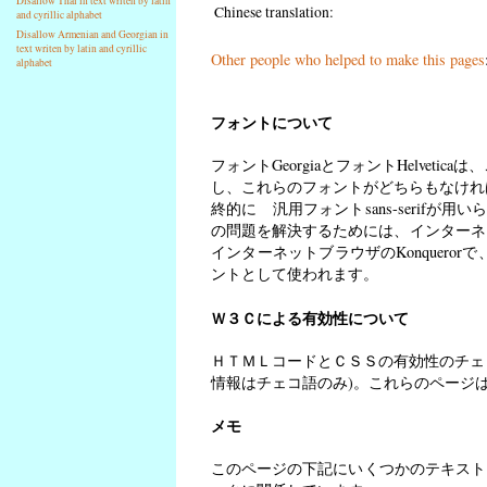
Disallow Thai in text writen by latin
Chinese translation:
and cyrillic alphabet
Disallow Armenian and Georgian in
text writen by latin and cyrillic
Other people who helped to make this pages
alphabet
フォントについて
フォントGeorgiaとフォントHelveti
し、これらのフォントがどちらもなければ
終的に 汎用フォントsans-serif
の問題を解決するためには、インターネ
インターネットブラウザのKonquerorで
ントとして使われます。
Ｗ３Ｃによる有効性について
ＨＴＭＬコードとＣＳＳの有効性のチェ
情報はチェコ語のみ)。これらのページ
メモ
このページの下記にいくつかのテキスト