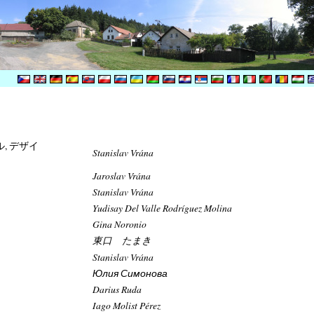
ル, デザイ
Stanislav Vrána
Jaroslav Vrána
Stanislav Vrána
Yudisay Del Valle Rodríguez Molina
Gina Noronio
東口 たまき
Stanislav Vrána
Юлия Симонова
Darius Ruda
Iago Molist Pérez