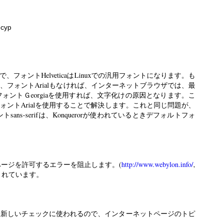
нсур
sで、フォントHelveticaはLinuxでの汎用フォントになります。も
、フォントArialもなければ、インターネットブラウザでは、最
フォントＧeorgiaを使用すれば、文字化けの原因となります。こ
ントArialを使用することで解決します。これと同じ問題が、
ans-serifは、Konquerorが使われているときデフォルトフォ
ページを許可するエラーを阻止します。(
http://www.webylon.info/
,
されています。
後新しいチェックに使われるので、インターネットページのトピ