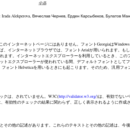
尘晶
: Irada Alekperova
, Вячеслав Чернев
, Ерден Карсыбеков
, Булатов Ма
caは、このインターネットページにはありません。フォントGeorgiaはWindow
、インターネットブラウザでは、フォントArialが用いられます。もし
が用いられます。インターネットエクスプローラーを利用しているとき、この
ットエクスプローラーが使われている間、デフォルトフォントとしてフォ
、フォントHelveticaを用いるときにも起こります。そのため、汎用フォントs
ックは、されていません。W3C(
http://validator.w3.org/
)は、有効でない
は、有効性のチェックの結果に関わらず、正しく表示されるように作成
とその他の記述があります。これらのテキストとその他の記述は、今