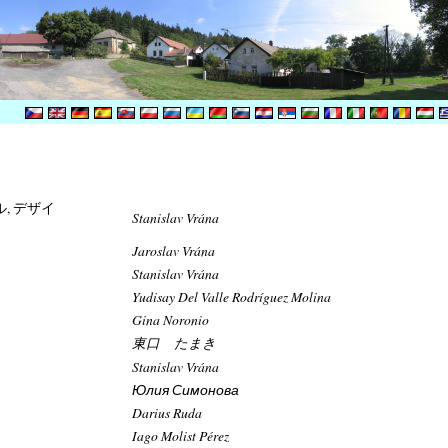
ル, デザイ
Stanislav Vrána
Jaroslav Vrána
Stanislav Vrána
Yudisay Del Valle Rodríguez Molina
Gina Noronio
東口 たまき
Stanislav Vrána
Юлия Симонова
Darius Ruda
Iago Molist Pérez