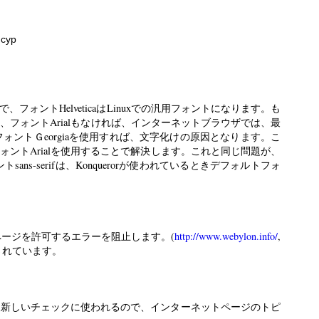
нсур
sで、フォントHelveticaはLinuxでの汎用フォントになります。も
、フォントArialもなければ、インターネットブラウザでは、最
フォントＧeorgiaを使用すれば、文字化けの原因となります。こ
ントArialを使用することで解決します。これと同じ問題が、
ans-serifは、Konquerorが使われているときデフォルトフォ
ページを許可するエラーを阻止します。(
http://www.webylon.info/
,
されています。
後新しいチェックに使われるので、インターネットページのトピ