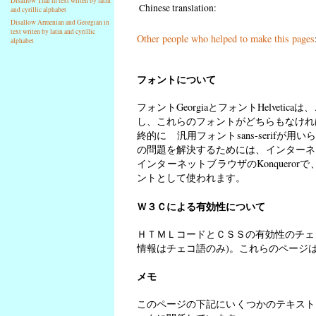
Disallow Thai in text writen by latin
Chinese translation:
and cyrillic alphabet
Disallow Armenian and Georgian in
text writen by latin and cyrillic
Other people who helped to make this pages
alphabet
フォントについて
フォントGeorgiaとフォントHelveti
し、これらのフォントがどちらもなければ
終的に 汎用フォントsans-serif
の問題を解決するためには、インターネ
インターネットブラウザのKonquerorで
ントとして使われます。
Ｗ３Ｃによる有効性について
ＨＴＭＬコードとＣＳＳの有効性のチェ
情報はチェコ語のみ)。これらのページ
メモ
このページの下記にいくつかのテキスト