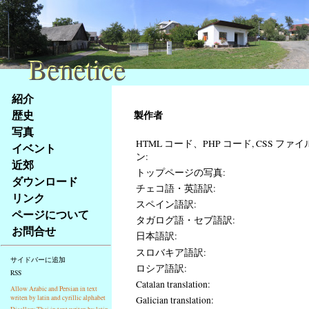
Benetice
Benetice
Na
紹介
obsah
歴史
製作者
stránky
写真
Klávesové
HTML コード、PHP コード, CSS ファイ
イベント
zkratky
ン:
na
近郊
トップページの写真:
tomto
ダウンロード
チェコ語・英語訳:
webu
リンク
スペイン語訳:
-
ページについて
タガログ語・セブ語訳:
základní
お問合せ
Hlavní
日本語訳:
strana
スロバキア語訳:
サイドバーに追加
ロシア語訳:
RSS
Catalan translation:
Allow Arabic and Persian in text
writen by latin and cyrillic alphabet
Galician translation: