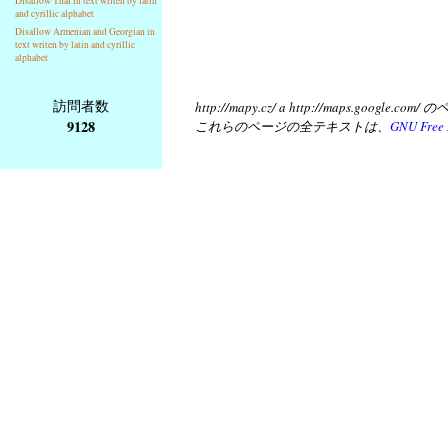
Disallow Thai in text writen by latin
and cyrillic alphabet
Disallow Armenian and Georgian in
text writen by latin and cyrillic
alphabet
訪問者数
http://mapy.cz/ a http://map
9128
これらのページの全テキストは、
GNU Free 