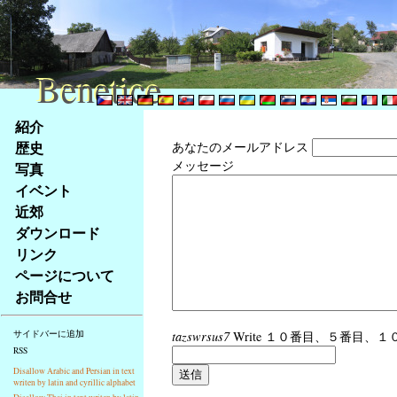
Benetice
Benetice
Na
紹介
obsah
歴史
あなたのメールアドレス
stránky
メッセージ
写真
Klávesové
イベント
zkratky
na
近郊
tomto
ダウンロード
webu
リンク
-
ページについて
základní
お問合せ
Hlavní
strana
tazswrsus7
Write １０番目、５番目、１０番目
サイドバーに追加
RSS
Disallow Arabic and Persian in text
writen by latin and cyrillic alphabet