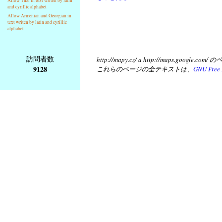
Allow Thai in text writen by latin
and cyrillic alphabet
Allow Armenian and Georgian in
text writen by latin and cyrillic
alphabet
訪問者数
http://mapy.cz/ a http://map
9128
これらのページの全テキストは、
GNU Free 