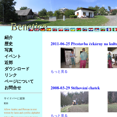
Benetice
Benetice
Na
紹介
obsah
歴史
2011-06-25 Přestavba čekárny na kult
stránky
写真
Klávesové
イベント
zkratky
na
近郊
tomto
ダウンロード
もっと見る
webu
リンク
-
ページについて
základní
お問合せ
2008-03-29 Stěhování chatek
Hlavní
strana
サイドバーに追加
RSS
Allow Arabic and Persian in text
writen by latin and cyrillic alphabet
もっと見る