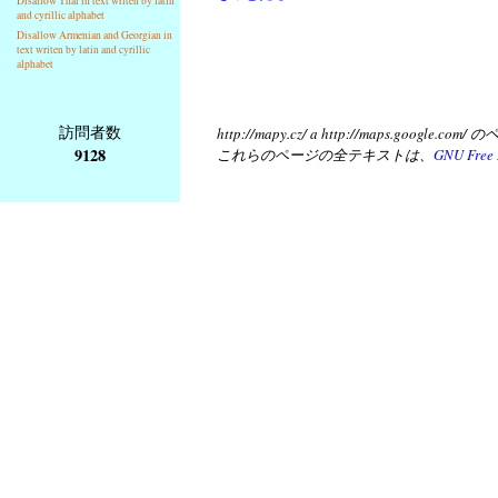
Disallow Thai in text writen by latin
and cyrillic alphabet
Disallow Armenian and Georgian in
text writen by latin and cyrillic
alphabet
訪問者数
http://mapy.cz/ a http://map
9128
これらのページの全テキストは、
GNU Free 