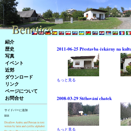
Benetice
Benetice
Na
紹介
obsah
歴史
2011-06-25 Přestavba čekárny na kult
stránky
写真
Klávesové
イベント
zkratky
na
近郊
tomto
ダウンロード
もっと見る
webu
リンク
-
ページについて
základní
お問合せ
2008-03-29 Stěhování chatek
Hlavní
strana
サイドバーに追加
RSS
Disallow Arabic and Persian in text
writen by latin and cyrillic alphabet
もっと見る