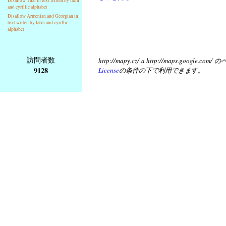
Disallow Thai in text writen by latin
and cyrillic alphabet
Disallow Armenian and Georgian in
text writen by latin and cyrillic
alphabet
訪問者数
http://mapy.cz/ a http://
9128
License
の条件の下で利用できます。