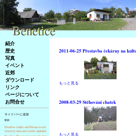
Benetice
Benetice
Na
紹介
obsah
歴史
2011-06-25 Přestavba čekárny na kult
stránky
写真
Klávesové
イベント
zkratky
na
近郊
tomto
ダウンロード
もっと見る
webu
リンク
-
ページについて
základní
お問合せ
2008-03-29 Stěhování chatek
Hlavní
strana
サイドバーに追加
RSS
Disallow Arabic and Persian in text
writen by latin and cyrillic alphabet
もっと見る