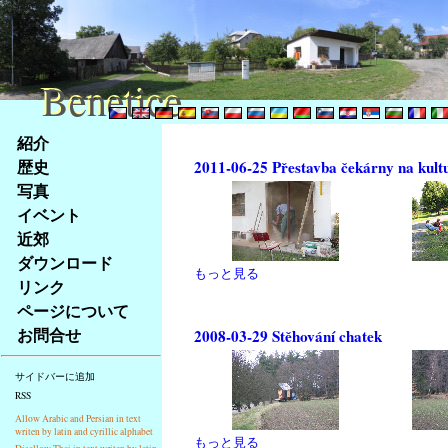
Benetice
Benetice
Na
紹介
obsah
歴史
2011-06-25 Přestavba čekárny na kult
stránky
写真
Klávesové
イベント
zkratky
na
近郊
tomto
ダウンロード
もっと見る
webu
リンク
-
ページについて
základní
お問合せ
2008-03-29 Stěhování chatek
Hlavní
strana
サイドバーに追加
RSS
Allow Arabic and Persian in text
writen by latin and cyrillic alphabet
もっと見る