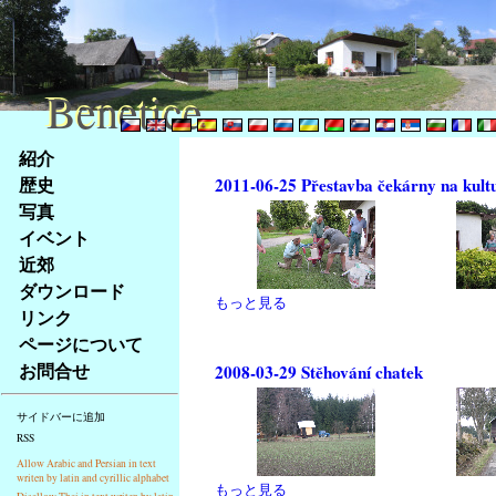
Benetice
Benetice
Na
紹介
obsah
歴史
2011-06-25 Přestavba čekárny na kult
stránky
写真
Klávesové
イベント
zkratky
na
近郊
tomto
ダウンロード
もっと見る
webu
リンク
-
ページについて
základní
お問合せ
2008-03-29 Stěhování chatek
Hlavní
strana
サイドバーに追加
RSS
Allow Arabic and Persian in text
writen by latin and cyrillic alphabet
もっと見る