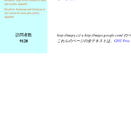
Disallow Thai in text writen by latin
and cyrillic alphabet
Disallow Armenian and Georgian in
text writen by latin and cyrillic
alphabet
訪問者数
http://mapy.cz/ a http://map
9128
これらのページの全テキストは、
GNU Free 