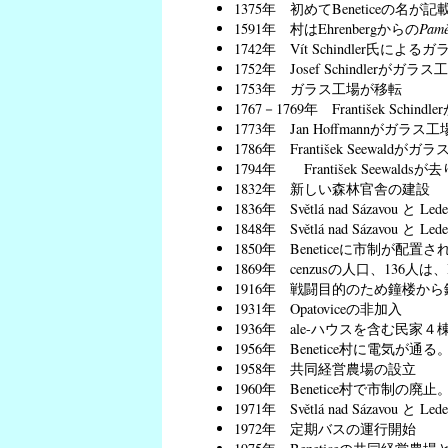
1375年 初めてBeneticeの名が
1591年 村はEhrenbergからの
Pamě
1742年 Vít Schindler氏によ
1752年 Josef Schindlerが
1753年 ガラス工場が移転
1767－1769年 František Sc
1773年 Jan Hoffmannがガ
1786年 František Seewal
1794年 František Seewal
1832年 新しい森林官舎の建設
1836年 Světlá nad Sázavou
1848年 Světlá nad Sázavou と
1850年 Beneticeに市制が配置さ
1869年 cenzusの人口、136人は
1916年 戦闘目的のため鐘楼か
1931年 Opatoviceの非加入
1936年 ale-ハウスを含む民家
1956年 Benetice村に電気が通る
1958年 共同経営農場の設立
1960年 Benetice村で市制の廃止。
1971年 Světlá nad Sázavo
1972年 定期バスの運行開始