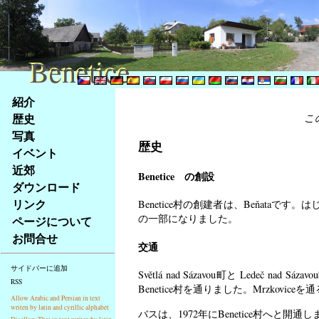
Benetice
Benetice
Na
紹介
obsah
歴史
こ
stránky
写真
Klávesové
歴史
イベント
zkratky
na
近郊
Benetice の創設
tomto
ダウンロード
webu
リンク
Benetice村の創建者は、Beňataです。
-
の一部になりました。
ページについて
základní
お問合せ
Hlavní
交通
strana
サイドバーに追加
Světlá nad Sázavou町と Ledeč
RSS
Benetice村を通りました。Mrzkovic
Allow Arabic and Persian in text
writen by latin and cyrillic alphabet
バスは、1972年にBenetice村へと開通