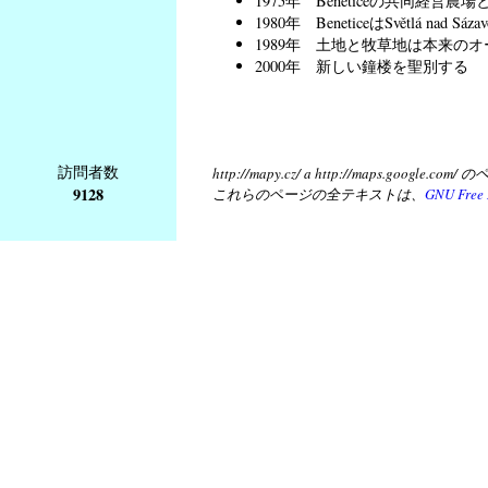
1975年 Beneticeの共同経営農場とS
1980年 BeneticeはSvětlá nad 
1989年 土地と牧草地は本来の
2000年 新しい鐘楼を聖別する
訪問者数
http://mapy.cz/ a http://map
9128
これらのページの全テキストは、
GNU Free 