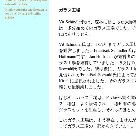
Disallow Thai in text writen by latin
and cyrillic alphabet
ガラス工場
Disallow Armenian and Georgian in
text writen by latin and cyrillic
alphabet
Vít Schindler氏は、森林に起こった大
は、多分始めてのガラス工場でした。それ
にはありません。
Vít Schindler氏は、1752年までガ
を経営しました。František Schin
Hoffmannです。Jan Hoffmann
ラス工場を経営していました。彼女は1786年
Seewald氏でした。彼は後に、ガラス
見習い）がFrantišek Seewald氏
Kittel に提供されました。そのガラス工場は、F
転した後廃業しました。
はじめ、ガラス工場は、Pavlovへ続
ス工場は、よく設備され、工場所有の池
グラスセットを生産し、それらのほとん
このガラス工場は、もう存在しません
してガラス工場の一部からきています。