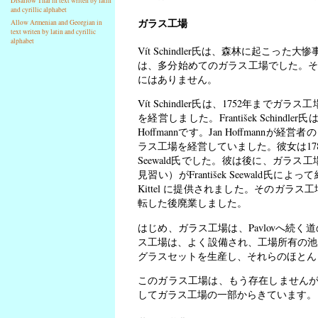
Disallow Thai in text writen by latin
and cyrillic alphabet
ガラス工場
Allow Armenian and Georgian in
text writen by latin and cyrillic
alphabet
Vít Schindler氏は、森林に起こった大
は、多分始めてのガラス工場でした。それ
にはありません。
Vít Schindler氏は、1752年までガ
を経営しました。František Schin
Hoffmannです。Jan Hoffmann
ラス工場を経営していました。彼女は1786年
Seewald氏でした。彼は後に、ガラス
見習い）がFrantišek Seewald氏
Kittel に提供されました。そのガラス工場は、F
転した後廃業しました。
はじめ、ガラス工場は、Pavlovへ続
ス工場は、よく設備され、工場所有の池
グラスセットを生産し、それらのほとん
このガラス工場は、もう存在しません
してガラス工場の一部からきています。