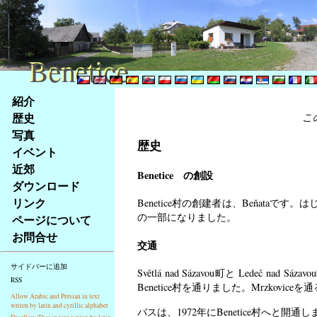
Benetice
Benetice
Na
紹介
obsah
歴史
こ
stránky
写真
Klávesové
歴史
イベント
zkratky
na
近郊
Benetice の創設
tomto
ダウンロード
webu
リンク
Benetice村の創建者は、Beňataです。
-
の一部になりました。
ページについて
základní
お問合せ
Hlavní
交通
strana
サイドバーに追加
Světlá nad Sázavou町と Ledeč
RSS
Benetice村を通りました。Mrzkovic
Allow Arabic and Persian in text
writen by latin and cyrillic alphabet
バスは、1972年にBenetice村へと開通