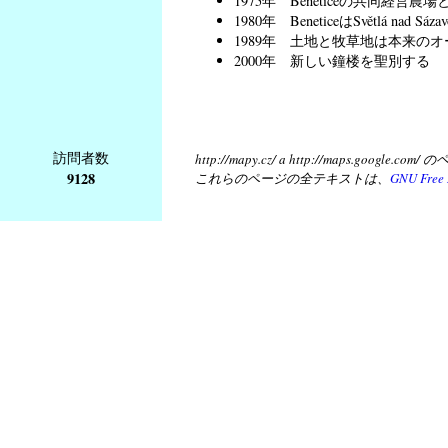
1975年 Beneticeの共同経営農場とS
1980年 BeneticeはSvětlá nad 
1989年 土地と牧草地は本来の
2000年 新しい鐘楼を聖別する
訪問者数
http://mapy.cz/ a http://map
9128
これらのページの全テキストは、
GNU Free 