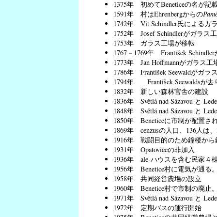
1375年 初めてBeneticeの名が
1591年 村はEhrenbergからの
Pamě
1742年 Vít Schindler氏によ
1752年 Josef Schindlerが
1753年 ガラス工場が移転
1767－1769年 František Sc
1773年 Jan Hoffmannがガ
1786年 František Seewal
1794年 František Seewal
1832年 新しい森林官舎の建設
1836年 Světlá nad Sázavou
1848年 Světlá nad Sázavou と
1850年 Beneticeに市制が配置さ
1869年 cenzusの人口、136人は
1916年 戦闘目的のため鐘楼か
1931年 Opatoviceの非加入
1936年 ale-ハウスを含む民家
1956年 Benetice村に電気が通る
1958年 共同経営農場の設立
1960年 Benetice村で市制の廃止。
1971年 Světlá nad Sázavo
1972年 定期バスの運行開始