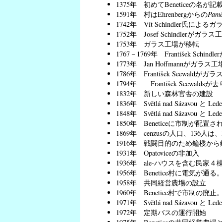
1375年 初めてBeneticeの名が
1591年 村はEhrenbergからの
Pamě
1742年 Vít Schindler氏によ
1752年 Josef Schindlerが
1753年 ガラス工場が移転
1767－1769年 František Sc
1773年 Jan Hoffmannがガ
1786年 František Seewal
1794年 František Seewal
1832年 新しい森林官舎の建設
1836年 Světlá nad Sázavou
1848年 Světlá nad Sázavou と
1850年 Beneticeに市制が配置さ
1869年 cenzusの人口、136人は
1916年 戦闘目的のため鐘楼か
1931年 Opatoviceの非加入
1936年 ale-ハウスを含む民家
1956年 Benetice村に電気が通る
1958年 共同経営農場の設立
1960年 Benetice村で市制の廃止。
1971年 Světlá nad Sázavo
1972年 定期バスの運行開始