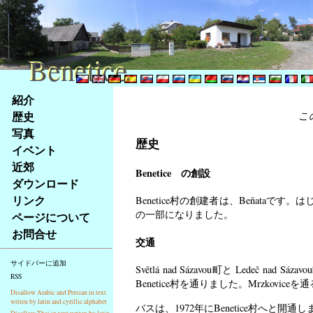
Benetice
Benetice
Na
紹介
obsah
歴史
こ
stránky
写真
Klávesové
歴史
イベント
zkratky
na
近郊
Benetice の創設
tomto
ダウンロード
webu
リンク
Benetice村の創建者は、Beňataです。
-
の一部になりました。
ページについて
základní
お問合せ
Hlavní
交通
strana
サイドバーに追加
Světlá nad Sázavou町と Ledeč
RSS
Benetice村を通りました。Mrzkovic
Disallow Arabic and Persian in text
writen by latin and cyrillic alphabet
バスは、1972年にBenetice村へと開通