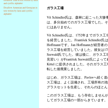
Disallow Thai in text writen by latin
and cyrillic alphabet
ガラス工場
Disallow Armenian and Georgian in
text writen by latin and cyrillic
alphabet
Vít Schindler氏は、森林に起こった大
は、多分始めてのガラス工場でした。それ
にはありません。
Vít Schindler氏は、1752年までガ
を経営しました。František Schin
Hoffmannです。Jan Hoffmann
ラス工場を経営していました。彼女は1786年
Seewald氏でした。彼は後に、ガラス
見習い）がFrantišek Seewald氏
Kittel に提供されました。そのガラス工場は、F
転した後廃業しました。
はじめ、ガラス工場は、Pavlovへ続
ス工場は、よく設備され、工場所有の池
グラスセットを生産し、それらのほとん
このガラス工場は、もう存在しません
してガラス工場の一部からきています。