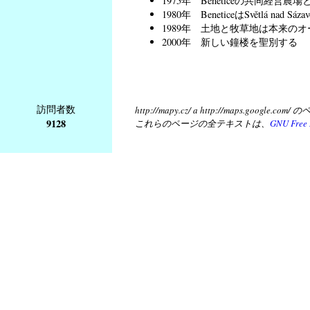
1975年 Beneticeの共同経営農場とS
1980年 BeneticeはSvětlá nad 
1989年 土地と牧草地は本来の
2000年 新しい鐘楼を聖別する
訪問者数
http://mapy.cz/ a http://map
9128
これらのページの全テキストは、
GNU Free 