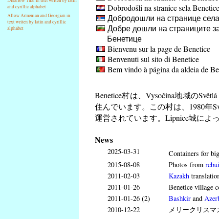
Disallow Thai in text writen by latin
Dobrodošli na stranice sela Benetic
and cyrillic alphabet
Allow Armenian and Georgian in
Добродошли на странице села
text writen by latin and cyrillic
Добре дошли на страниците за
alphabet
Бенетице
Bienvenu sur la page de Benetice
Benvenuti sul sito di Benetice
Bem vindo à página da aldeia de Be
Benetice村は、Vysočina地域のSv
住んでいます。この村は、1980年Svě
運営されています。Lipnice城によ
News
2025-03-31
Containers for big
2015-08-08
Photos from
rebui
2011-02-03
Kazakh
translatio
2011-01-26
Benetice village c
2011-01-26 (2)
Bashkir
and
Azerb
2010-12-22
メリークリスマ