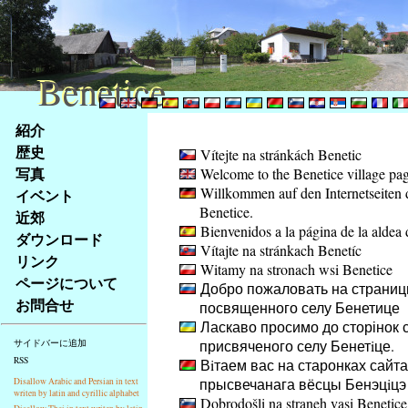
Benetice
Benetice
Na
紹介
obsah
歴史
Vítejte na stránkách Benetic
stránky
写真
Welcome to the Benetice village pa
Klávesové
Willkommen auf den Internetseiten 
イベント
zkratky
Benetice.
na
近郊
Bienvenidos a la página de la aldea 
tomto
ダウンロード
Vítajte na stránkach Benetíc
webu
リンク
Witamy na stronach wsi Benetice
-
ページについて
Добро пожаловать на страниц
základní
お問合せ
посвященного селу Бенетице
Hlavní
Ласкаво просимо до сторінок с
strana
присвяченого селу Бенетiце.
サイドバーに追加
RSS
Вiтаем вас на старонках сайта
прысвечанага вёсцы Бенэцiцэ
Disallow Arabic and Persian in text
writen by latin and cyrillic alphabet
Dobrodošli na straneh vasi Benetice