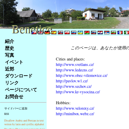
Benetice
Benetice
Na
紹介
obsah
歴史
このページは、あなたが使用
stránky
写真
Klávesové
Cities and places:
イベント
zkratky
http://www.svetlans.cz/
na
近郊
http://www.ledecns.cz/
tomto
ダウンロード
http://www.obec-vilemovice.cz/
webu
http://pavlov.w1.cz/
リンク
-
http://www.sechov.cz/
ページについて
http://www.kr-vysocina.cz/
základní
お問合せ
Hlavní
Hobbies:
strana
http://www.velorexy.cz/
サイドバーに追加
http://minibox.webz.cz/
RSS
Disallow Arabic and Persian in text
writen by latin and cyrillic alphabet