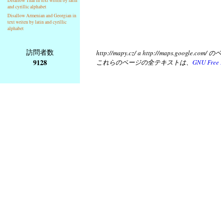
Disallow Thai in text writen by latin
and cyrillic alphabet
Disallow Armenian and Georgian in
text writen by latin and cyrillic
alphabet
訪問者数
http://mapy.cz/ a http://map
9128
これらのページの全テキストは、
GNU Free 