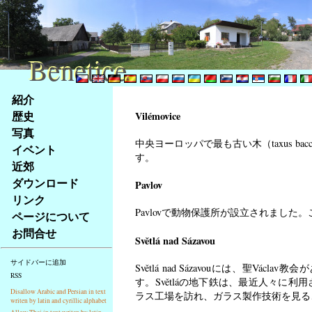
Benetice
Benetice
Na
紹介
obsah
歴史
Vilémovice
stránky
写真
Klávesové
中央ヨーロッパで最も古い木（taxus bacc
イベント
zkratky
す。
na
近郊
tomto
ダウンロード
Pavlov
webu
リンク
-
Pavlovで動物保護所が設立されまし
ページについて
základní
お問合せ
Hlavní
Světlá nad Sázavou
strana
サイドバーに追加
Světlá nad Sázavouには、聖
RSS
す。Světláの地下鉄は、最近人々に利用さ
Disallow Arabic and Persian in text
ラス工場を訪れ、ガラス製作技術を見る
writen by latin and cyrillic alphabet