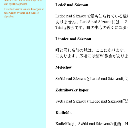
Allow Thai in text writen by latin
Ledeč nad Sázavou
and cyrillic alphabet
Disallow Armenian and Georgian in
text writen by latin and cyrillic
Ledeč nad Sázavouで最も知
alphabet
ありません。Ledeč nad Sázavo
Trinity教会です。町の中心の近くに
Lipnice nad Sázavou
町と同じ名前の城は、ここにあります。
にあります。広場には聖Vít教会があり
Melechov
Světlá nad SázavouとLedeč n
Žebrákovský kopec
Světlá nad SázavouとLedeč n
Kadlečák
Kadlečákは、Světlá nad Sázavou