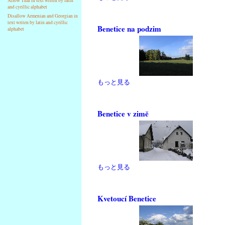
Allow Thai in text writen by latin
and cyrillic alphabet
Disallow Armenian and Georgian in
text writen by latin and cyrillic
Benetice na podzim
alphabet
もっと見る
Benetice v zimě
もっと見る
Kvetoucí Benetice