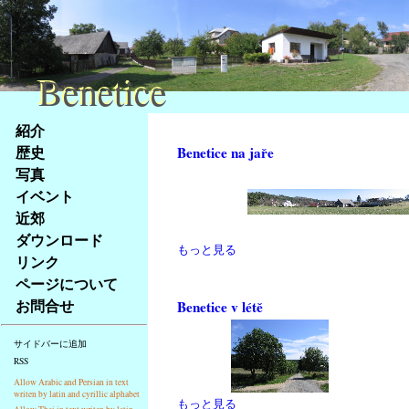
Benetice
Benetice
Na
紹介
obsah
歴史
Benetice na jaře
stránky
写真
Klávesové
イベント
zkratky
na
近郊
tomto
ダウンロード
もっと見る
webu
リンク
-
ページについて
základní
お問合せ
Benetice v létě
Hlavní
strana
サイドバーに追加
RSS
Allow Arabic and Persian in text
writen by latin and cyrillic alphabet
もっと見る