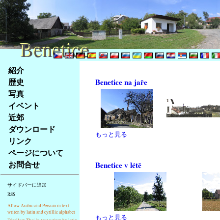
Benetice
Benetice
Na
紹介
obsah
歴史
Benetice na jaře
stránky
写真
Klávesové
イベント
zkratky
na
近郊
tomto
ダウンロード
もっと見る
webu
リンク
-
ページについて
základní
お問合せ
Benetice v létě
Hlavní
strana
サイドバーに追加
RSS
Allow Arabic and Persian in text
writen by latin and cyrillic alphabet
もっと見る