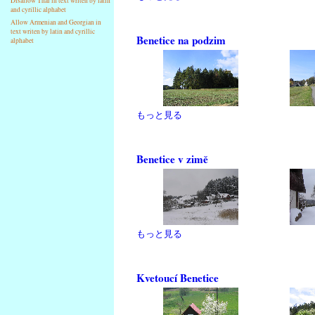
Disallow Thai in text writen by latin
and cyrillic alphabet
Allow Armenian and Georgian in
text writen by latin and cyrillic
Benetice na podzim
alphabet
もっと見る
Benetice v zimě
もっと見る
Kvetoucí Benetice