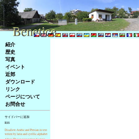
Benetice
Benetice
Na
紹介
obsah
歴史
stránky
写真
Klávesové
イベント
zkratky
na
近郊
tomto
ダウンロード
webu
リンク
-
ページについて
základní
お問合せ
Hlavní
strana
サイドバーに追加
RSS
Disallow Arabic and Persian in text
writen by latin and cyrillic alphabet