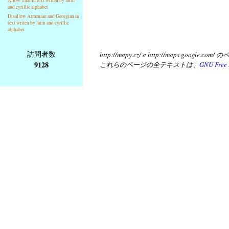
Allow Thai in text writen by latin
and cyrillic alphabet
Disallow Armenian and Georgian in
text writen by latin and cyrillic
alphabet
訪問者数
http://mapy.cz/ a http://map
9128
これらのページの全テキストは、
GNU Free 