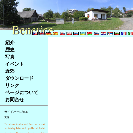
Benetice
Benetice
Na
紹介
obsah
歴史
stránky
写真
Klávesové
イベント
zkratky
na
近郊
tomto
ダウンロード
webu
リンク
-
ページについて
základní
お問合せ
Hlavní
strana
サイドバーに追加
RSS
Disallow Arabic and Persian in text
writen by latin and cyrillic alphabet