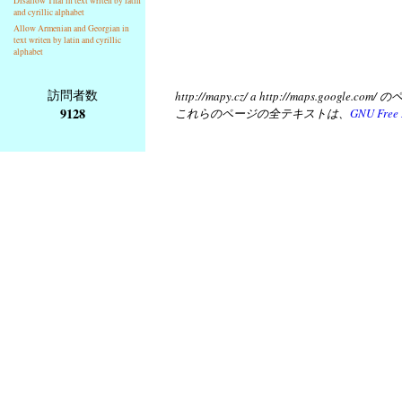
Disallow Thai in text writen by latin
and cyrillic alphabet
Allow Armenian and Georgian in
text writen by latin and cyrillic
alphabet
訪問者数
http://mapy.cz/ a http://map
9128
これらのページの全テキストは、
GNU Free 